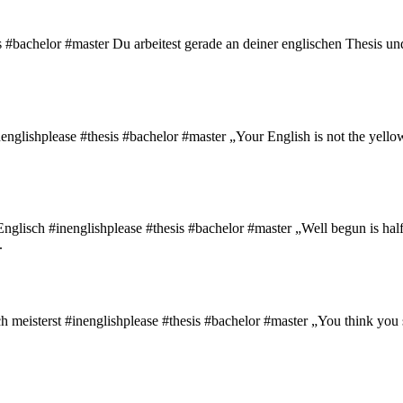
s #bachelor #master Du arbeitest gerade an deiner englischen Thesis und 
englishplease #thesis #bachelor #master „Your English is not the yello
 Englisch #inenglishplease #thesis #bachelor #master „Well begun is ha
.
meisterst #inenglishplease #thesis #bachelor #master „You think you sp