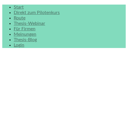
Start
Direkt zum Pilotenkurs
Route
Thesis-Webinar
Für Firmen
Meinungen
Thesis-Blog
Login