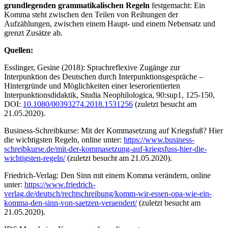
grundlegenden grammatikalischen Regeln
festgemacht: Ein
Komma steht zwischen den Teilen von Reihungen der
Aufzählungen, zwischen einem Haupt- und einem Nebensatz und
grenzt Zusätze ab.
Quellen:
Esslinger, Gesine (2018): Sprachreflexive Zugänge zur
Interpunktion des Deutschen durch Interpunktionsgespräche –
Hintergründe und Möglichkeiten einer leserorientierten
Interpunktionsdidaktik, Studia Neophilologica, 90:sup1, 125-150,
DOI:
10.1080/00393274.2018.1531256
(zuletzt besucht am
21.05.2020).
Business-Schreibkurse: Mit der Kommasetzung auf Kriegsfuß? Hier
die wichtigsten Regeln, online unter:
https://www.business-
schreibkurse.de/mit-der-kommasetzung-auf-kriegsfuss-hier-die-
wichtigsten-regeln/
(zuletzt besucht am 21.05.2020).
Friedrich-Verlag: Den Sinn mit einem Komma verändern, online
unter:
https://www.friedrich-
verlag.de/deutsch/rechtschreibung/komm-wir-essen-opa-wie-ein-
komma-den-sinn-von-saetzen-veraendert/
(zuletzt besucht am
21.05.2020).